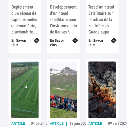
station
FRE /
satellitaire
Déploiement
Développement
Test d'un nœud
météo
Pole de
pour le
d’un réseau de
d’un nœud
Satellitaire sur
sur le
l’eau :
suivi de
capteurs météo
satellitaire pour
le volcan de la
Campus
Présentation
l’activité
(anémométrie,
l’instrumentation
Soufrière en
des
du nœud
d’un
pluviométrie…)
de fleuves /
Guadeloupe
Cézeaux
CosmoNode
Volcan
aux Cézeaux.
bassins versant.
En Savoir
et de ses
En Savoir
En Savoir
Plus
Plus
Plus
applications
possibles
ARTICLE
ARTICLE
ARTICLE
04 décembre 2024
Rédaction : LM, JS
19 juin 2024
Rédaction : JM
09 avril 202