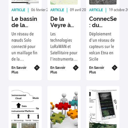
ARTICLE
ARTICLE
ARTICLE
06 février 2024
Rédaction : CA, JS
09 avril 2024
Rédaction : JS
19 octobre 
Le bassin
De la
ConnecSenS
de la
Veyre à
: du
Veyre :
Aydat
Volcan au
Un réseau de
Les
Déploiement
Un
Cloud
nœuds Solo
technologies
d'un réseau de
observatoire
connecté pour
LoRaWAN et
capteurs sur le
de l’eau
un maillage fin
Satellitaire pour
volcan Etna en
en
de la
l'instrumentation
Sicile
Auvergne
pluviométrie
d'un bassin
En Savoir
En Savoir
En Savoir
sur le Bassin
versant.
Plus
Plus
Plus
Versant de la
Veyre.