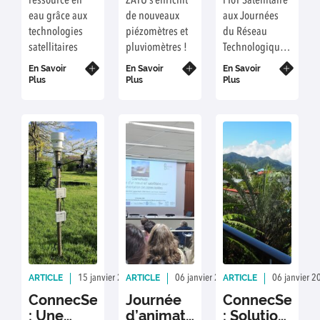
ressource en
ZATU s’enrichit
l’IoT Satellitaire
déploiement
Satellitaire
eau grâce aux
de nouveaux
aux Journées
de
aux
technologies
piézomètres et
du Réseau
nouveaux
Journées
satellitaires
pluviomètres !
Technologique
capteurs
du
des Capteurs en
En Savoir
sur la
En Savoir
Réseau
En Savoir
Environnement
Plus
Plus
Plus
ZATU de
Technologiqu
(JRTCE) - Du 13
Rophin
des
au 15
Capteurs
Novembre 2024
en
-
Environnemen
(JRTCE).
ARTICLE
ARTICLE
ARTICLE
15 janvier 2025
Rédaction : JS
06 janvier 2025
Rédaction : JS
06 janvier 2
ConnecSenS
Journée
ConnecSenS
: Une
d’animation
: Solution