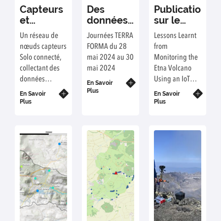
Capteurs
Des
Publication
et
données
sur le
Agroécologie
de Terra
bilan des
Un réseau de
Journées TERRA
Lessons Learnt
:
Forma
expérimentat
nœuds capteurs
FORMA du 28
from
Optimisation
arrivent
sur l'Etna
Solo connecté,
mai 2024 au 30
Monitoring the
des
au
collectant des
mai 2024
Etna Volcano
pratiques
Mesocentre
données
Using an IoT
grâce à
!
En Savoir
environnementales
Sensor Network
Plus
l’instrumentation
En Savoir
En Savoir
a été déployé
through a
Plus
Plus
des
sur le centre de
Period of
parcelles
recherche
Intense Eruptive
INRAE de
Activity
Montoldre
(Allier).