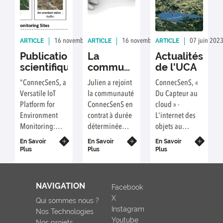
ARTICLE
ARTICLE
ARTICLE
16 novembre 2023
Rédaction : LMA
16 novembre 2023
Rédaction : Ad
07 juin 202
Publication
La
Actualités
scientifique
communauté
de l'UCA
ConnecSenS
"ConnecSenS, a
Julien a rejoint
ConnecSenS, «
se
Versatile IoT
la communauté
Du Capteur au
renforce
Platform for
ConnecSenS en
cloud » -
Environment
contrat à durée
L'internet des
Monitoring:
déterminée
objets au
Bring Water to
pour une
service de
En Savoir
En Savoir
En Savoir
Cloud"
période de 24
l'environnement
Plus
Plus
Plus
mois.
NAVIGATION
Facebook
X
Qui sommes nous ?
Instagram
Nos Technologies
Youtube
Nos projets