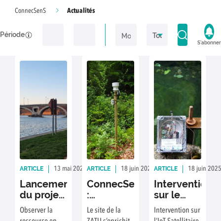
Actualités
ConnecSenS
Période
S'abonner
ARTICLE
ARTICLE
ARTICLE
13 mai 2026
Rédaction : LMA
18 juin 2025
Rédaction : JS, VD, LR
18 juin 202
Lancement
ConnecSenS
Intervention
du projet
:
sur le
OBSERVAE
entretien
sujet de
Observer la
Le site de la
Intervention sur
et
l’IoT